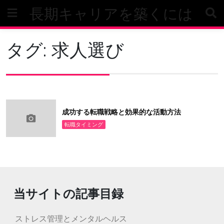
Skip
長期キャリアを築くには
to
content
タグ:
求人選び
成功する転職戦略と効果的な活動方法
転職タイミング
当サイトの記事目録
ストレス管理とメンタルヘルス