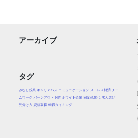
アーカイブ
タグ
みなし残業
キャリアパス
コミュニケーション
ストレス解消
チー
ムワーク
バーンアウト予防
ホワイト企業
固定残業代
求人選び
見分け方
資格取得
転職タイミング