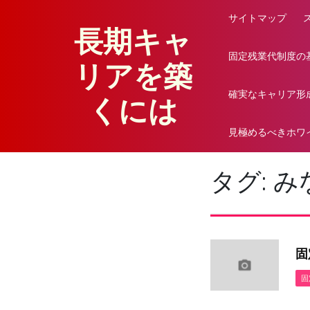
Skip
サイトマップ
to
長期キャ
content
固定残業代制度の
リアを築
確実なキャリア形
くには
見極めるべきホワ
タグ:
み
固
固